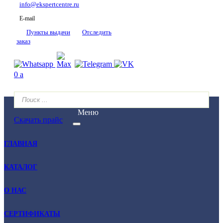
info@ekspertcentre.ru
E-mail
Пункты выдачи
Отследить
заказ
0
a
Меню
Скачать прайс
ГЛАВНАЯ
КАТАЛОГ
О НАС
СЕРТИФИКАТЫ