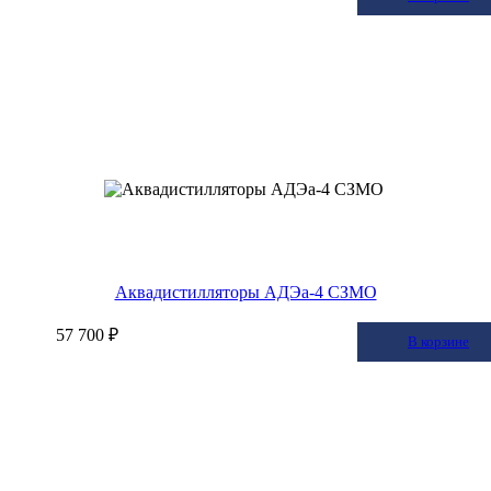
Аквадистилляторы АДЭа-4 СЗМО
57 700 ₽
В корзину
В корзине