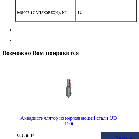
Масса (с упаковкой), кг
16
Возможно Вам понравится
Аквадистиллятор из нержавеющей стали UD-
1200
34 890 ₽
В корзину
В корзине