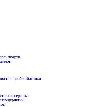
производств
риалов
жности и пробоотборники
ветсанэкспертизы
х предприятий
тов