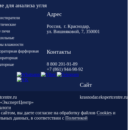
е для анализа угля
Адрес
 истиратели
итические
Россия, г. Краснодар,
 печи
ул. Вишняковой, 7, 350001
шильные
ры влажности
Контакты
ораторная фарфоровая
ораторная
8 800 201-91-89
раторные
+7 (861) 944-98-92
Сайт
centre.ru
krasnodar.ekspertcentre.ru
 «ЭкспертЦентр»
алоги
 сайтом, вы даете согласие на обработку файлов
Cookies
и
льных данных, в соответствии с
Политикой