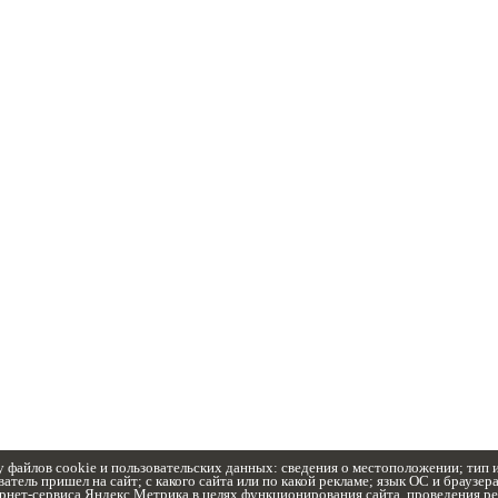
у файлов cookie и пользовательских данных: сведения о местоположении; тип и
атель пришел на сайт; с какого сайта или по какой рекламе; язык ОС и браузер
рнет-сервиса Яндекс.Метрика в целях функционирования сайта, проведения рет