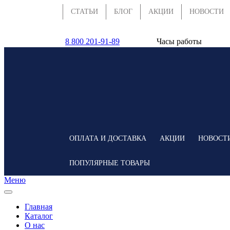
СТАТЬИ
БЛОГ
АКЦИИ
НОВОСТИ
8 800 201-91-89
Часы работы
по всей России
Пн-чт 9:00-18:00(без
Пятница 9:00-17:00(
+7 (861) 944-98-92
Суббота, воскресень
Краснодар
Москва
Ростов-на-Дону
Ставрополь
ОПЛАТА И ДОСТАВКА
АКЦИИ
НОВОСТ
ПОПУЛЯРНЫЕ ТОВАРЫ
Меню
Главная
Каталог
О нас