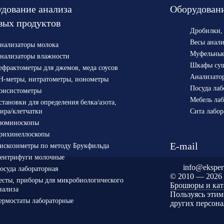
дование анализа
Оборудовани
вых продуктов
Дробилки,
Весы анал
нализаторы молока
Муфельные
нализаторы влажности
Шкафы су
ефрактометры для джемов, меда соусов
Анализато
H-метры, нитратометры, ионометры
Посуда лаб
онсистометры
Мебель лаб
становки для определения белка/азота,
ира/клетчатки
Сита лабо
юминоскопы
рихинеллоскопы
E-mail
искозиметры по методу Брукфильда
ентрифуги молочные
info@ekspert
осуда лабораторная
©
2010 — 2026
есты, приборы для микробиологического
Брошюры и кат
нализа
Пользуясь этим
ермостаты лабораторные
других персона