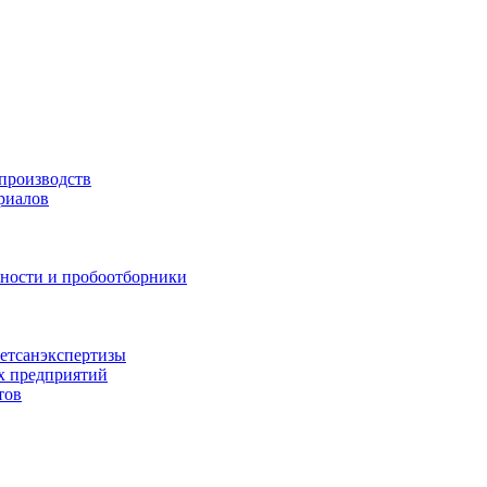
производств
риалов
жности и пробоотборники
ветсанэкспертизы
х предприятий
тов