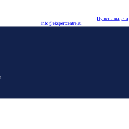
Пункты выдачи
info@ekspertcentre.ru
 перерыва)
E-mail
без перерыва)
е - выходные
И