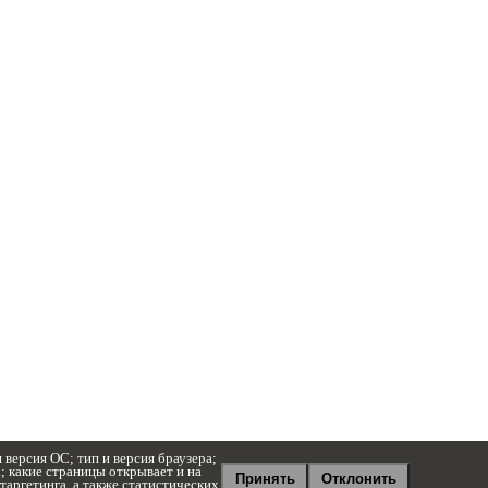
 версия ОС; тип и версия браузера;
а; какие страницы открывает и на
Принять
Отклонить
аргетинга, а также статистических