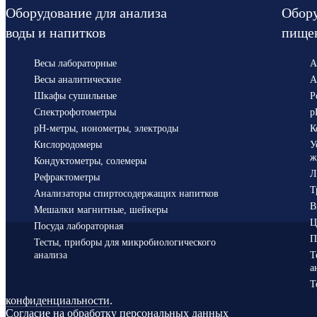
Оборудование для анализа
Обору
воды и напитков
пище
Весы лабораторные
А
Весы аналитические
А
Шкафы сушильные
Р
Спектрофотометры
p
pH-метры, ионометры, электроды
К
Кислородомеры
У
ж
Кондуктометры, солемеры
Л
Рефрактометры
Т
Анализаторы спиртосодержащих напитков
В
Мешалки магнитные, шейкеры
Ц
Посуда лабораторная
П
Тесты, приборы для микробиологического
анализа
Т
а
Т
конфиденциальности
.
Согласие на обработку персональных данных