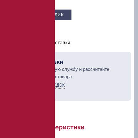
Цена –
1 340 ₽
КУПИТЬ В 1 КЛИК
В КОРЗИНУ
Условия оплаты и доставки
Рассчет доставки
Выберите курьерскую службу и рассчитайте
стоимость доставки товара
Курьерская служба СДЭК
ТК Деловые линии
Краткие характеристики
Цена деления:
10 кг/м³