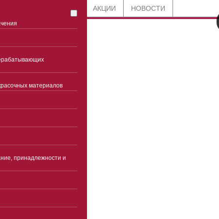
СТАТЬИ
БЛОГ
АКЦИИ
НОВОСТИ
ачения
8 800 201-91-89
рерабатывающих
по всей России
красочных материалов
+7 (861) 944-98-92
Краснодар
Часы работы
Пн-чт 9:00-18:00(без
перерыва)
ние, принадлежности и
Пятница 9:00-17:00(без
перерыва)
Суббота, воскресенье -
выходные
info@ekspertcentre.ru