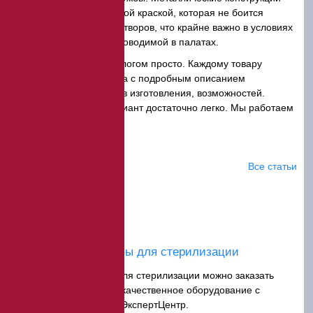
обработаны специальной краской, которая не боится
дезинфицирующих растворов, что крайне важно в условиях
ежедневной уборки, проводимой в палатах.
Пользоваться каталогом просто. Каждому товару
отведена своя страница с подробным описанием
устройства, материалов изготовления, возможностей.
Подобрать нужный вариант достаточно легко. Мы работаем
в Краснодаре.
Статьи
Все статьи
Медицинские шкафы для стерилизации
Медицинские шкафы для стерилизации можно заказать
онлайн с доставкой — качественное оборудование с
гарантией в компании ЭкспертЦентр.