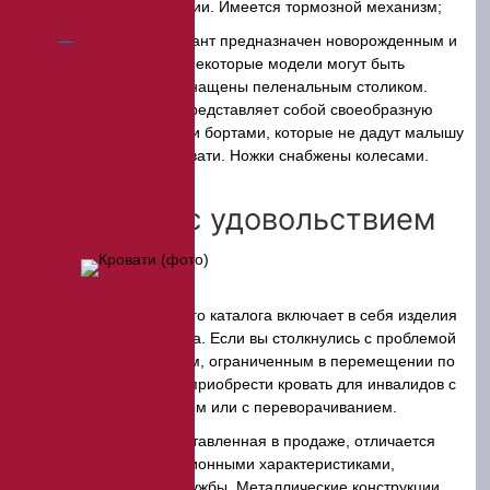
напольном покрытии. Имеется тормозной механизм;
Детский вариант предназначен новорожденным и
детям постарше. Некоторые модели могут быть
дополнительно оснащены пеленальным столиком.
Спальное место представляет собой своеобразную
корзину с высокими бортами, которые не дадут малышу
вывалиться из кровати. Ножки снабжены колесами.
Выбираем с удовольствием
Ассортимент нашего каталога включает в себя изделия
для больниц и для дома. Если вы столкнулись с проблемой
ухода за родственником, ограниченным в перемещении по
квартире, предлагаем приобрести кровать для инвалидов с
подъемным механизмом или с переворачиванием.
Вся мебель, представленная в продаже, отличается
отличными эксплуатационными характеристиками,
длительным сроком службы. Металлические конструкции