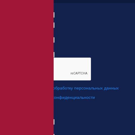
Заказать товар
ФИО:
Заказ:
E-mail:
*
Телефон:
*
*
Я даю свое согласие на
обработку персональных данных
.
*
Я согласен с
политикой конфиденциальности
.
Отправить
Заказ обратного звонка
Имя Отчество:
Номер телефона:
с кодом города