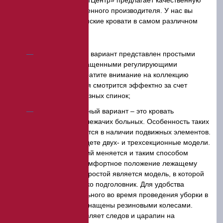
Компания «ЭкспертЦентр» предлагает качественную
продукцию от отечественного производителя. У нас вы
можете купить медицинские кровати в самом различном
исполнении:
Классический вариант представлен простыми
моделями, не оснащенными регулирующими
механизмами. Обратите внимание на коллекцию
«ЛАВКОР», которая смотрится эффектно за счет
красивых дугообразных спинок;
Функциональный вариант – это кровать
медицинская для лежачих больных. Особенность таких
моделей заключается в наличии подвижных элементов.
В каталоге вы найдете двух- и трехсекционные модели.
Угол наклона секций меняется и таким способом
обеспечивается комфортное положение лежащему
пациенту. Самой простой является модель, в которой
регулируется только подголовник. Для удобства
перемещения больного во время проведения уборки в
палате, кровати оснащены резиновыми колесами.
Материал не оставляет следов и царапин на