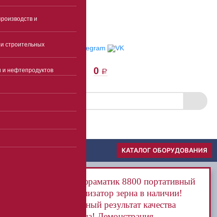
E-mail
роизводств и
Пункты выдачи
Отследить заказ
и строительных
0
и и нефтепродуктов
a
Скачать прайс
Меню
КАТАЛОГ ОБОРУДОВАНИЯ
Инфраматик 8800 портативный
анализатор зерна в наличии!
Точный результат качества
зерна! Демонстрация