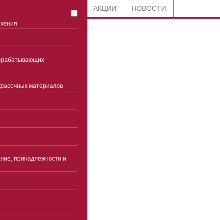
СТАТЬИ
БЛОГ
АКЦИИ
НОВОСТИ
ачения
8 800 201-91-89
рерабатывающих
по всей России
красочных материалов
+7 (861) 944-98-92
Краснодар
Часы работы
Пн-чт 9:00-18:00(без
перерыва)
ние, принадлежности и
Пятница 9:00-17:00(без
перерыва)
Суббота, воскресенье -
выходные
info@ekspertcentre.ru