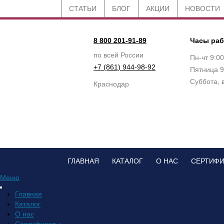
СТАТЬИ
БЛОГ
АКЦИИ
НОВОСТИ
8 800 201-91-89
Часы ра
по всей России
Пн-чт 9:0
+7 (861) 944-98-92
Пятница 9
Суббота, 
Краснодар
ГЛАВНАЯ
КАТАЛОГ
О НАС
СЕРТИФ
Меню
Главная
Каталог
О нас