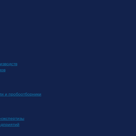
изводств
лов
ти и пробоотборники
нэкспертизы
едприятий