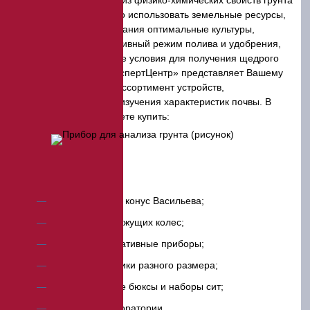
Комплексный анализ физико-химических свойств грунта
позволяет рационально использовать земельные ресурсы,
выбирать для выращивания оптимальные культуры,
разрабатывать эффективный режим полива и удобрения,
создавать качественные условия для получения щедрого
урожая. Компания «ЭкспертЦентр» представляет Вашему
вниманию обширный ассортимент устройств,
предназначенных для изучения характеристик почвы. В
этом разделе Вы сможете купить:
балансирный конус Васильева;
комплекты режущих колес;
воронки и штативные приборы;
пробоотборники разного размера;
алюминиевые бюксы и наборы сит;
полевые лаборатории.