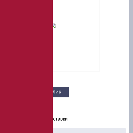
Цена –
9 600 ₽
КУПИТЬ В 1 КЛИК
В КОРЗИНУ
Условия оплаты и доставки