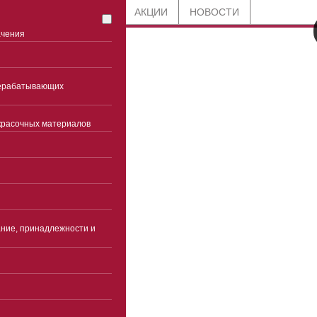
СТАТЬИ
БЛОГ
АКЦИИ
НОВОСТИ
ачения
8 800 201-91-89
рерабатывающих
по всей России
красочных материалов
+7 (861) 944-98-92
Краснодар
Часы работы
Пн-чт 9:00-18:00(без
перерыва)
ние, принадлежности и
Пятница 9:00-17:00(без
перерыва)
Суббота, воскресенье -
выходные
info@ekspertcentre.ru