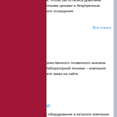
уровнем сервиса, доступными ценами и безупречным
качеством приобретенного оснащения.
Статьи
Все статьи
Плотномер почвы
Плотномер почвы для качественного почвенного анализа
предлагает поставщик лабораторной техники – компания
ЭкспертЦентр – оформите заказ на сайте.
Лабораторная посуда
Лабораторная посуда и оборудование в каталоге компании