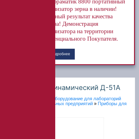
Инфраматик 8800 портативный
анализатор зерна в наличии!
Точный результат качества
зерна! Демонстрация
анализатора на территории
потенциального Покупателя.
Подробнее
Плотномер динамический Д-51А
Главная
»
Каталог
»
Оборудование для лабораторий
дорожных и строительных предприятий
»
Приборы для
анализа грунта