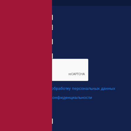
Заказать товар
ФИО:
Заказ:
E-mail:
*
Телефон:
*
*
Я даю свое согласие на
обработку персональных данных
.
*
Я согласен с
политикой конфиденциальности
.
Отправить
Заказ обратного звонка
Имя Отчество:
Номер телефона:
с кодом города