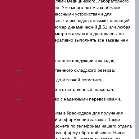
ведущими производителями медицинского, лабораторного
и весового оборудования. Уже много лет мы снабжаем
своих клиентов первоклассными устройствами для
проведения измерительных и исследовательских операций.
Выбранный Вами плотномер динамический Д 51 или любая
другая позиция будут быстро и аккуратно доставлены по
указанному адресу. Оперативно выполнять все заказы нам
позволяют:
регулярные поставки продукции с заводов;
наличие собственного складского резерва;
продуманная до мелочей логистика;
внимательный и ответственный персонал;
сотрудничество с надежными перевозчиками.
Посетите наши офисы в Краснодаре для получения
детальных консультаций и оформления заказов. Также
совершить покупку Вы можете по телефонам нашего отдела
продаж или через удобную форму обратной связи. Наши
менеджеры сделают все, чтобы Вы остались довольны