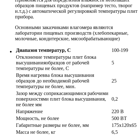
образцов пищевых продуктов (например тесто, творог
и.т.д.) с автоматической регулировкой температуры плит
прибора.
Основными заказчиками влагомера являются
лаборатории пищевых производств (хлебопекарные,
молочные, кондитерские, мясообрабатывающие)
Диапазон температур, С
100-199
Отклонение температуры плит блока
высушиванияобразцов от рабочей
5
температуры не более, С
Время нагревва блока высушивания
образцов до необходимой рабочей
25
температуры не более, мин.
Зазор между соприкасающимися рабочими
поверхностями плит блока высушивания,
0,2
не более мм
Напряжение
220 В
Мощность, не более
500 ВТ
Габаритные размеры не более, мм
175х120х65
Масса не более, кг
6,5