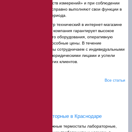
утверждении типа средств измерений» и при соблюдении
правил эксплуатации исправно выполняют свои функции в
течение длительного периода.
Закажите термометр технический в интернет-магазине
«ЭкспертЦентр». Наша компания гарантирует высокое
качество измерительного оборудования, оперативную
доставку, конкурентоспособные цены. В течение
длительного времени мы сотрудничаем с индивидуальными
предпринимателями и юридическими лицами и успели
заслужить доверие многих клиентов.
Статьи
Все статьи
Термостаты лабораторные в Краснодаре
Функциональные, надежные термостаты лабораторные,