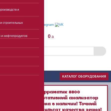
E-mail
роизводств и
Пункты выдачи
Отследить заказ
и строительных
0
и и нефтепродуктов
a
Скачать прайс
Меню
КАТАЛОГ ОБОРУДОВАНИЯ
Инфраматик 8800
портативный анализатор
зерна в наличии! Точный
результат качества зерна!