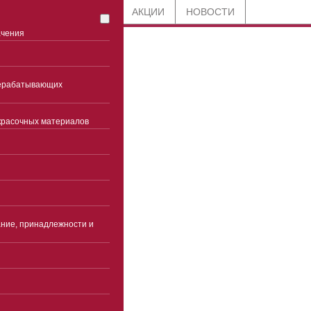
СТАТЬИ
БЛОГ
АКЦИИ
НОВОСТИ
ачения
8 800 201-91-89
рерабатывающих
по всей России
красочных материалов
+7 (861) 944-98-92
Краснодар
Часы работы
Пн-чт 9:00-18:00(без
перерыва)
ние, принадлежности и
Пятница 9:00-17:00(без
перерыва)
Суббота, воскресенье -
выходные
info@ekspertcentre.ru