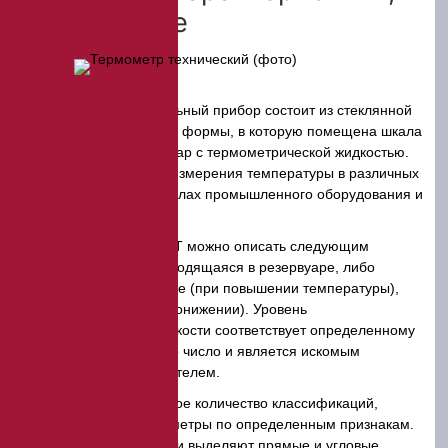
применение
Данный измерительный прибор состоит из стеклянной
трубки цилиндрической формы, в которую помещена шкала
с делениями и резервуар с термометрической жидкостью.
Он предназначен для измерения температуры в различных
емкостях, отдельных узлах промышленного оборудования и
т.д.
Принцип работы ТТ можно описать следующим
образом: жидкость, находящаяся в резервуаре, либо
увеличивается в объеме (при повышении температуры),
либо сжимается (при понижении). Уровень
термометрической жидкости соответствует определенному
делению на шкале. Это число и является искомым
температурным показателем.
Существует большое количество классификаций,
объединяющих термометры по определенным признакам.
По форме нижней части выделяют прямые и угловые