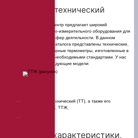
Термометр технический
Компания ЭкпертЦентр предлагает широкий
ассортимент контрольно-измерительного оборудования для
различных отраслей и сфер деятельности. В данном
разделе электронного каталога представлены технические,
медицинские, лабораторные термометры, изготовленные в
соответствии со всеми необходимыми стандартами. У нас
вы можете заказать следующие модели:
термометр технический (ТТ), а также его
модификации ТТ-К, ТТЖ;
СП-2 и др.
Строение, характеристики,