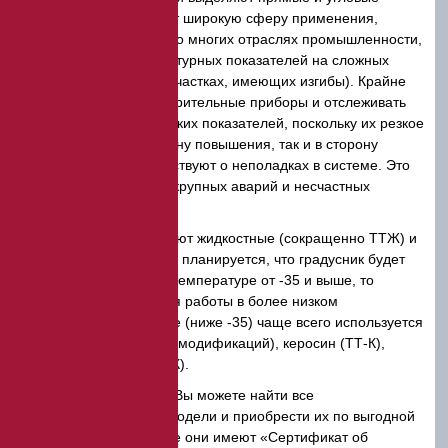
модели. Первые имеют широкую сферу применения,
вторые используются во многих отраслях промышленности,
для фиксации температурных показателей на сложных
приспособлениях (на участках, имеющих изгибы). Крайне
важно установить измерительные приборы и отслеживать
стабильность термических показателей, поскольку их резкое
изменение (как в сторону повышения, так и в сторону
понижения) свидетельствуют о неполадках в системе. Это
может стать причиной крупных аварий и несчастных
случаев.
По составу выделяют жидкостные (сокращенно ТТЖ) и
ртутные приборы. Если планируется, что градусник будет
функционировать при температуре от -35 и выше, то
применяется ртуть. Для работы в более низком
температурном режиме (ниже -35) чаще всего используется
спирт (ТТЖ различных модификаций), керосин (ТТ-К),
метил-карбитол (ТТ-МК).
В нашем каталоге Вы можете найти все
вышеперечисленные модели и приобрести их по выгодной
цене в Краснодаре. Все они имеют «Сертификат об