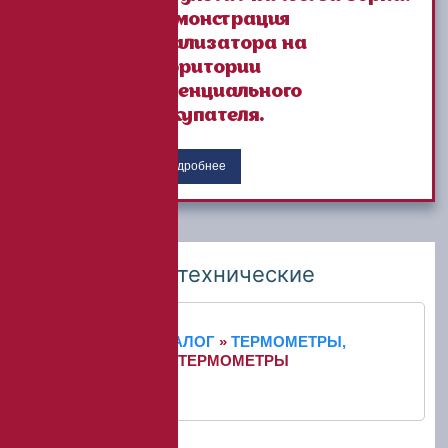
Демонстрация
анализатора на
территории
потенциального
Покупателя.
Подробнее
Термометры технические
ГЛАВНАЯ
»
КАТАЛОГ
»
ТЕРМОМЕТРЫ,
ГИГРОМЕТРЫ
»
ТЕРМОМЕТРЫ
ТЕХНИЧЕСКИЕ