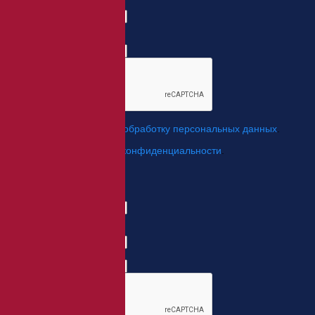
*
Телефон:
*
*
Я даю свое согласие на
обработку персональных данных
.
*
Я согласен с
политикой конфиденциальности
.
Отправить
Заказ обратного звонка
Имя Отчество:
Номер телефона:
с кодом города
Когда позвонить?